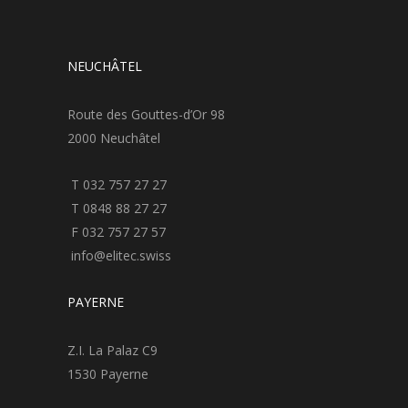
NEUCHÂTEL
Route des Gouttes-d’Or 98
2000 Neuchâtel
T 032 757 27 27
T 0848 88 27 27
F 032 757 27 57
info@elitec.swiss
PAYERNE
Z.I. La Palaz C9
1530 Payerne