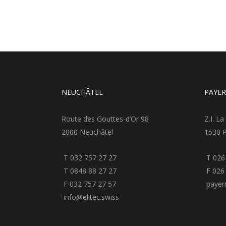
NEUCHÂTEL
PAYE
Route des Gouttes-d’Or 98
Z.I. La
2000 Neuchâtel
1530 
T 032 757 27 27
T 026
T 0848 88 27 27
F 026 
F 032 757 27 57
payern
info@elitec.swiss