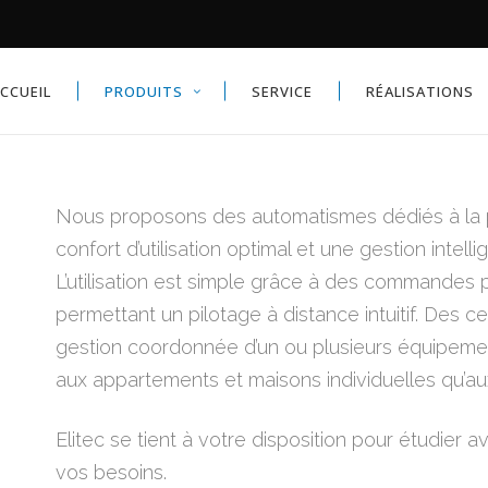
STORES INTÉRIEURS ET RIDEAU
CCUEIL
PRODUITS
SERVICE
RÉALISATIONS
RES TOILES
RES TOILE À DESCENTE
TICALE
RES DOUBLES SUR PIED
STORES INTÉRIEURS ET RIDEAU
Nous proposons des automatismes dédiés à la pro
BRAGES LATÉRAUX
RES TOILES
confort d’utilisation optimal et une gestion intel
RGOLAS
RES TOILE À DESCENTE
L’utilisation est simple grâce à des commande
TICALE
RES CORBEILLES
permettant un pilotage à distance intuitif. Des
RES DOUBLES SUR PIED
RASOLS
gestion coordonnée d’un ou plusieurs équipemen
BRAGES LATÉRAUX
aux appartements et maisons individuelles qu’a
RGOLAS
RES CORBEILLES
Elitec se tient à votre disposition pour étudier 
RASOLS
vos besoins.