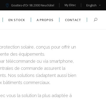
My Elitec
English
Gouttes-d’Or 98 2000 Neuchâtel
MOUSTIQUAIRES
X
EN STOCK
A PROPOS
CONTACT
AUTOMATISMES
MOUSTIQUAIRES
X
tection solaire, conçus pour offrir un
AUTOMATISMES
ligente des équipements.
s par télécommande ou via smartphone,
 centrales de commande assurent la
ts. Nos solutions s’adaptent aussi bien
ux bâtiments commerciaux.
avec vous la solution la plus adaptée à