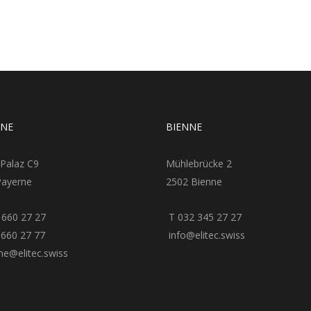
RNE
BIENNE
 Palaz C9
Mühlebrücke 2
Payerne
2502 Bienne
 660 27 27
T 032 345 27 27
660 27 77
info@elitec.swiss
e@elitec.swiss