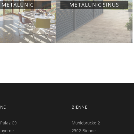
METALUNIC
METALUNIC SINUS
RNE
BIENNE
 Palaz C9
Mühlebrücke 2
Payerne
2502 Bienne