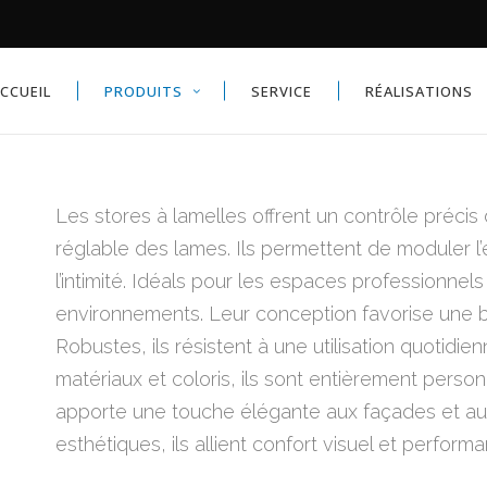
STORES INTÉRIEURS ET RIDEAU
CCUEIL
PRODUITS
SERVICE
RÉALISATIONS
RES TOILES
RES TOILE À DESCENTE
TICALE
RES DOUBLES SUR PIED
STORES INTÉRIEURS ET RIDEAU
Les stores à lamelles offrent un contrôle précis d
BRAGES LATÉRAUX
RES TOILES
réglable des lames. Ils permettent de moduler l
RGOLAS
RES TOILE À DESCENTE
l’intimité. Idéals pour les espaces professionnels 
TICALE
RES CORBEILLES
environnements. Leur conception favorise une 
RES DOUBLES SUR PIED
RASOLS
Robustes, ils résistent à une utilisation quotidie
BRAGES LATÉRAUX
matériaux et coloris, ils sont entièrement pers
RGOLAS
apporte une touche élégante aux façades et aux 
RES CORBEILLES
esthétiques, ils allient confort visuel et perform
RASOLS