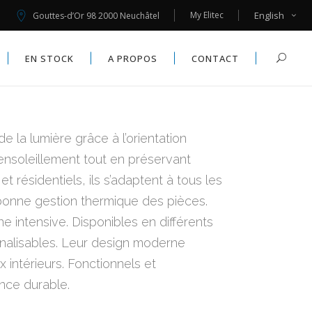
My Elitec
English
Gouttes-d’Or 98 2000 Neuchâtel
MOUSTIQUAIRES
X
EN STOCK
A PROPOS
CONTACT
AUTOMATISMES
MOUSTIQUAIRES
X
e la lumière grâce à l’orientation
AUTOMATISMES
’ensoleillement tout en préservant
et résidentiels, ils s’adaptent à tous les
bonne gestion thermique des pièces.
nne intensive. Disponibles en différents
onnalisables. Leur design moderne
intérieurs. Fonctionnels et
ance durable.