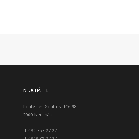
NEUCHÂTEL
Route des Gouttes-d’Or 98
2000 Neuchâtel
T 032 757 27 27
T 0848 88 27 27