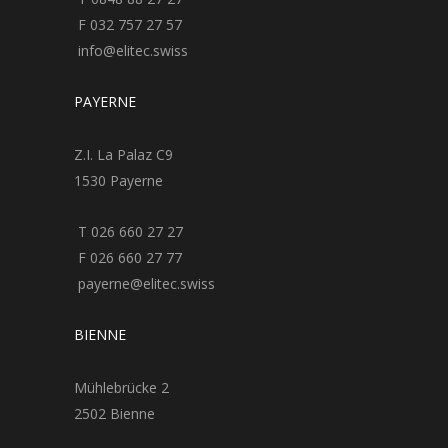
F 032 757 27 57
info@elitec.swiss
PAYERNE
Z.I. La Palaz C9
1530 Payerne
T 026 660 27 27
F 026 660 27 77
payerne@elitec.swiss
BIENNE
Mühlebrücke 2
2502 Bienne