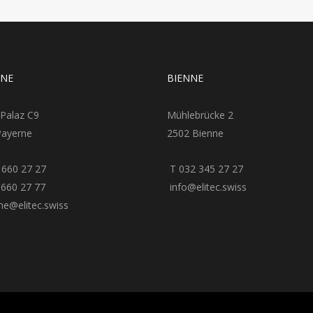
RNE
BIENNE
 Palaz C9
Mühlebrücke 2
Payerne
2502 Bienne
 660 27 27
T 032 345 27 27
660 27 77
info@elitec.swiss
e@elitec.swiss