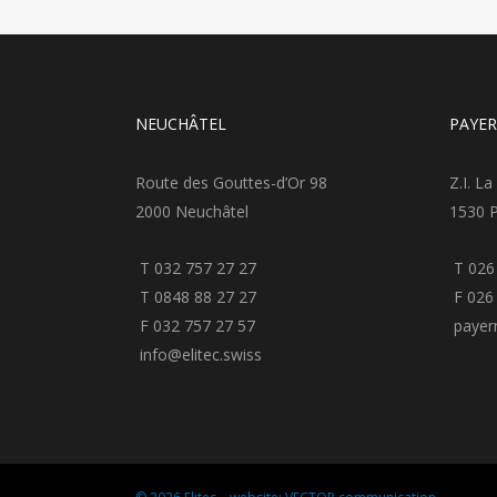
NEUCHÂTEL
PAYE
Route des Gouttes-d’Or 98
Z.I. La
2000 Neuchâtel
1530 
T 032 757 27 27
T 026
T 0848 88 27 27
F 026 
F 032 757 27 57
payern
info@elitec.swiss