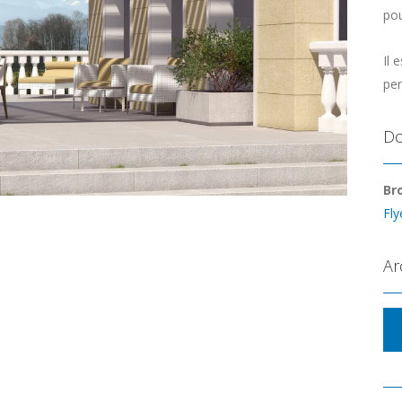
pou
Il 
per
Do
Br
Fly
Ar