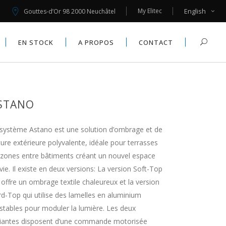
My Elitec
English
Gouttes-d’Or 98 2000 Neuchâtel
MOUSTIQUAIRES
X
EN STOCK
A PROPOS
CONTACT
AUTOMATISMES
MOUSTIQUAIRES
X
STANO
AUTOMATISMES
système Astano est une solution d’ombrage et de
ture extérieure polyvalente, idéale pour terrasses
zones entre bâtiments créant un nouvel espace
vie. Il existe en deux versions: La version Soft-Top
 offre un ombrage textile chaleureux et la version
d-Top qui utilise des lamelles en aluminium
stables pour moduler la lumière. Les deux
riantes disposent d’une commande motorisée