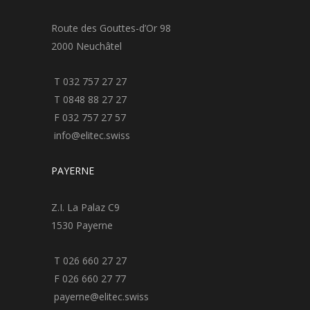
Route des Gouttes-d’Or 98
2000 Neuchâtel
T 032 757 27 27
T 0848 88 27 27
F 032 757 27 57
info@elitec.swiss
PAYERNE
Z.I. La Palaz C9
1530 Payerne
T 026 660 27 27
F 026 660 27 77
payerne@elitec.swiss