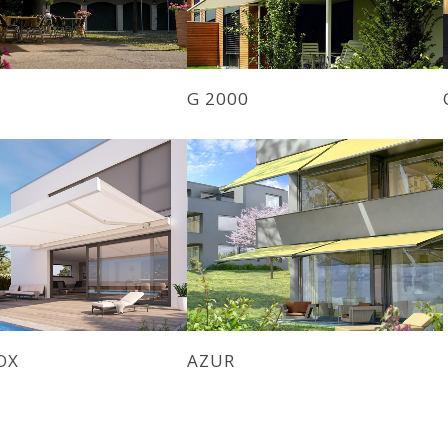
G 2000
OX
AZUR