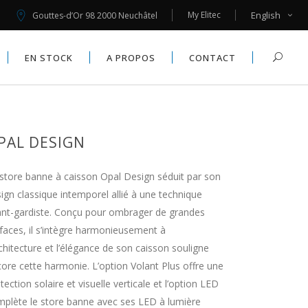
My Elitec
English
Gouttes-d’Or 98 2000 Neuchâtel
MOUSTIQUAIRES
X
EN STOCK
A PROPOS
CONTACT
AUTOMATISMES
MOUSTIQUAIRES
X
PAL DESIGN
AUTOMATISMES
store banne à caisson Opal Design séduit par son
ign classique intemporel allié à une technique
ant-gardiste. Conçu pour ombrager de grandes
faces, il s’intègre harmonieusement à
rchitecture et l’élégance de son caisson souligne
ore cette harmonie. L’option Volant Plus offre une
tection solaire et visuelle verticale et l’option LED
plète le store banne avec ses LED à lumière