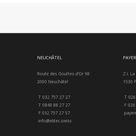
NEUCHÂTEL
PAYE
Route des Gouttes-d’Or 98
Z.I. La
2000 Neuchâtel
1530 
T 032 757 27 27
T 026
T 0848 88 27 27
F 026 
F 032 757 27 57
payern
info@elitec.swiss