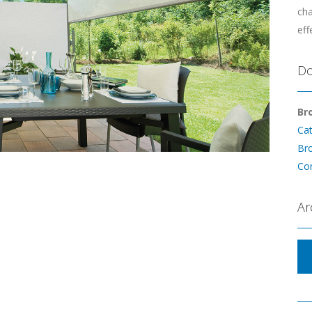
cha
eff
Do
Br
Ca
Br
Con
Ar