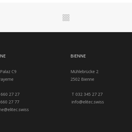
RNE
BIENNE
 Palaz C9
Mühlebrücke 2
Payerne
2502 Bienne
 660 27 27
T 032 345 27 27
660 27 77
info@elitec.swiss
e@elitec.swiss