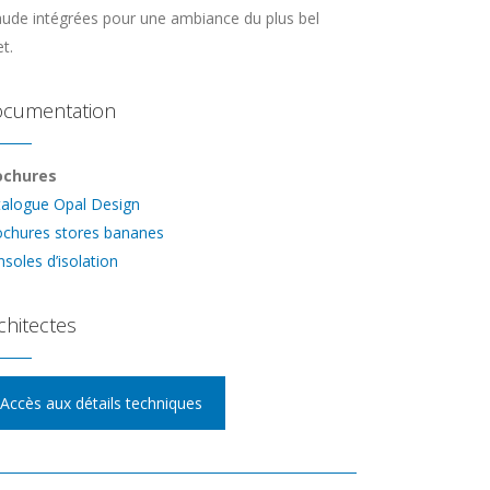
ude intégrées pour une ambiance du plus bel
et.
cumentation
ochures
talogue Opal Design
ochures stores bananes
soles d’isolation
chitectes
Accès aux détails techniques