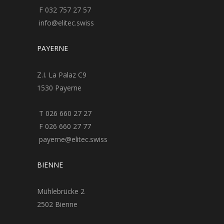
F 032 757 27 57
info@elitec.swiss
PAYERNE
Z.I. La Palaz C9
1530 Payerne
T 026 660 27 27
F 026 660 27 77
payerne@elitec.swiss
BIENNE
Mühlebrücke 2
2502 Bienne