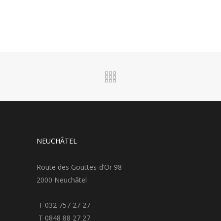
NEUCHÂTEL
Route des Gouttes-d’Or 98
2000 Neuchâtel
T 032 757 27 27
T 0848 88 27 27