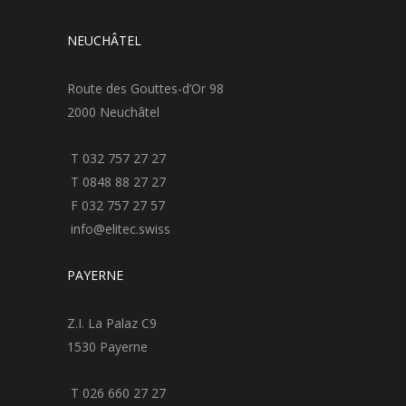
NEUCHÂTEL
Route des Gouttes-d’Or 98
2000 Neuchâtel
T 032 757 27 27
T 0848 88 27 27
F 032 757 27 57
info@elitec.swiss
PAYERNE
Z.I. La Palaz C9
1530 Payerne
T 026 660 27 27