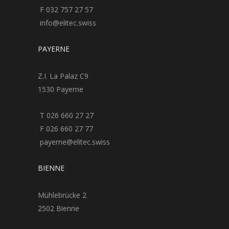
F 032 757 27 57
info@elitec.swiss
PAYERNE
Z.I. La Palaz C9
1530 Payerne
T 026 660 27 27
F 026 660 27 77
payerne@elitec.swiss
BIENNE
Mühlebrücke 2
2502 Bienne