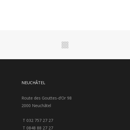
NEUCHÂTEL
Route des Gouttes-d’Or 98
2000 Neuchâtel
T 032 757 27 27
T 0848 88 27 27